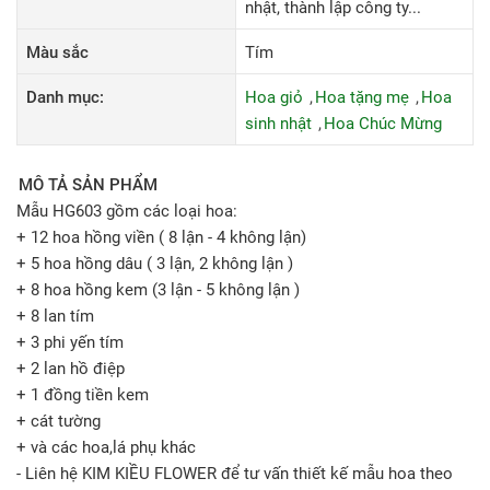
nhật, thành lập công ty...
Màu sắc
Tím
Danh mục:
Hoa giỏ
Hoa tặng mẹ
Hoa
sinh nhật
Hoa Chúc Mừng
MÔ TẢ SẢN PHẨM
Mẫu HG603 gồm các loại hoa:
+ 12 hoa hồng viền ( 8 lận - 4 không lận)
+ 5 hoa hồng dâu ( 3 lận, 2 không lận )
+ 8 hoa hồng kem (3 lận - 5 không lận )
+ 8 lan tím
+ 3 phi yến tím
+ 2 lan hồ điệp
+ 1 đồng tiền kem
+ cát tường
+ và các hoa,lá phụ khác
- Liên hệ KIM KIỀU FLOWER để tư vấn thiết kế mẫu hoa theo