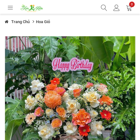
0
Trang Chủ
Hoa Giỏ