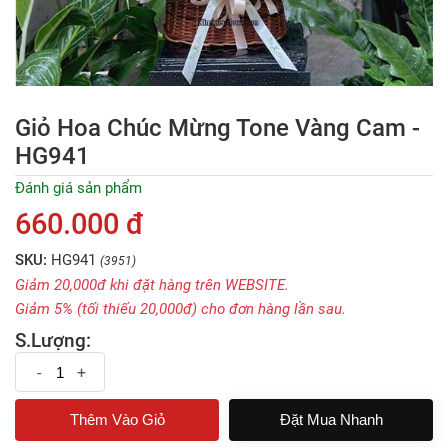
Giỏ Hoa Chúc Mừng Tone Vàng Cam -
HG941
Đánh giá sản phẩm
660.000 đ
SKU:
HG941
(3951)
Giảm 20,000đ khi đặt hàng trên WEBSITE.
Giảm 5% (tối thiếu 20,000đ) cho đơn hàng lần sau.
S.Lượng:
-
+
Đặt Mua Nhanh