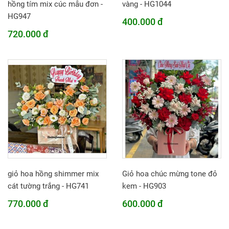
hồng tím mix cúc mẫu đơn -
vàng - HG1044
HG947
400.000 đ
720.000 đ
giỏ hoa hồng shimmer mix
Giỏ hoa chúc mừng tone đỏ
cát tường trắng - HG741
kem - HG903
770.000 đ
600.000 đ