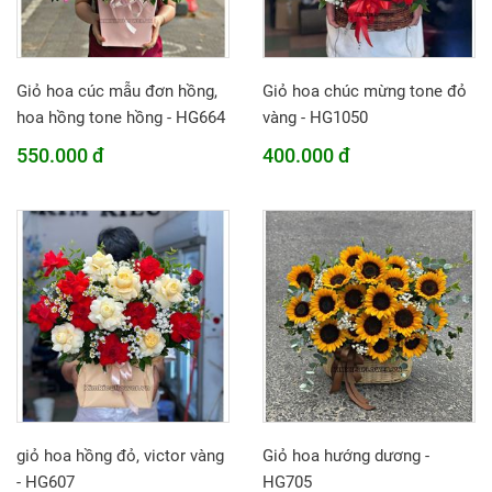
Giỏ hoa cúc mẫu đơn hồng,
Giỏ hoa chúc mừng tone đỏ
hoa hồng tone hồng - HG664
vàng - HG1050
550.000 đ
400.000 đ
giỏ hoa hồng đỏ, victor vàng
Giỏ hoa hướng dương -
- HG607
HG705