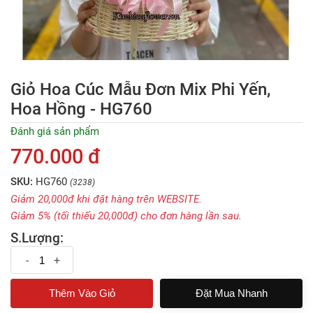
Giỏ Hoa Cúc Mẫu Đơn Mix Phi Yến,
Hoa Hồng - HG760
Đánh giá sản phẩm
770.000 đ
SKU:
HG760
(3238)
Giảm 20,000đ khi đặt hàng trên WEBSITE.
Giảm 5% (tối thiếu 20,000đ) cho đơn hàng lần sau.
S.Lượng:
-
+
Đặt Mua Nhanh