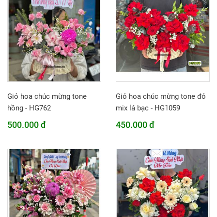
Giỏ hoa chúc mừng tone
Giỏ hoa chúc mừng tone đỏ
hồng - HG762
mix lá bạc - HG1059
500.000 đ
450.000 đ