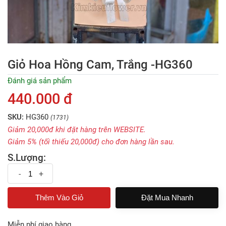
Giỏ Hoa Hồng Cam, Trắng -HG360
Đánh giá sản phẩm
440.000 đ
SKU:
HG360
(1731)
Giảm 20,000đ khi đặt hàng trên WEBSITE.
Giảm 5% (tối thiếu 20,000đ) cho đơn hàng lần sau.
S.Lượng:
-
+
Đặt Mua Nhanh
Miễn phí giao hàng