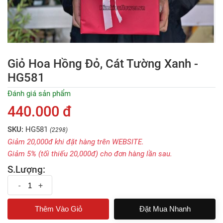
Giỏ Hoa Hồng Đỏ, Cát Tường Xanh -
HG581
Đánh giá sản phẩm
440.000 đ
SKU:
HG581
(2298)
Giảm 20,000đ khi đặt hàng trên WEBSITE.
Giảm 5% (tối thiếu 20,000đ) cho đơn hàng lần sau.
S.Lượng:
-
+
Đặt Mua Nhanh