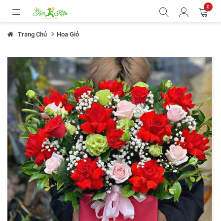
0
Trang Chủ
Hoa Giỏ