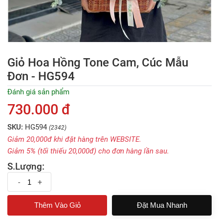
Giỏ Hoa Hồng Tone Cam, Cúc Mẫu
Đơn - HG594
Đánh giá sản phẩm
730.000 đ
SKU:
HG594
(2342)
Giảm 20,000đ khi đặt hàng trên WEBSITE.
Giảm 5% (tối thiếu 20,000đ) cho đơn hàng lần sau.
S.Lượng:
-
+
Đặt Mua Nhanh