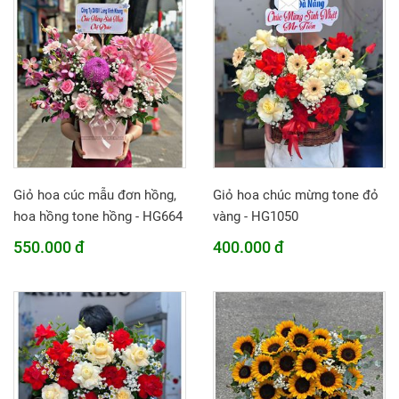
Giỏ hoa cúc mẫu đơn hồng,
Giỏ hoa chúc mừng tone đỏ
hoa hồng tone hồng - HG664
vàng - HG1050
550.000 đ
400.000 đ