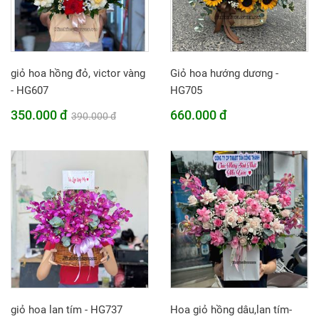
giỏ hoa hồng đỏ, victor vàng
Giỏ hoa hướng dương -
- HG607
HG705
350.000 đ
660.000 đ
390.000 đ
giỏ hoa lan tím - HG737
Hoa giỏ hồng dâu,lan tím-