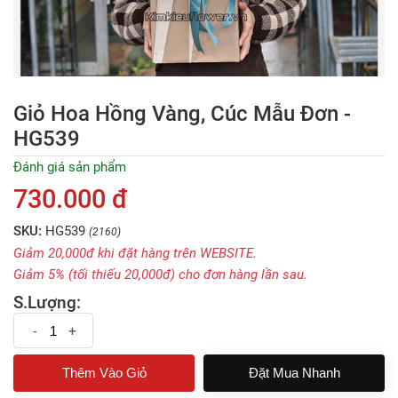
Giỏ Hoa Hồng Vàng, Cúc Mẫu Đơn -
HG539
Đánh giá sản phẩm
730.000 đ
SKU:
HG539
(2160)
Giảm 20,000đ khi đặt hàng trên WEBSITE.
Giảm 5% (tối thiếu 20,000đ) cho đơn hàng lần sau.
S.Lượng:
-
+
Đặt Mua Nhanh