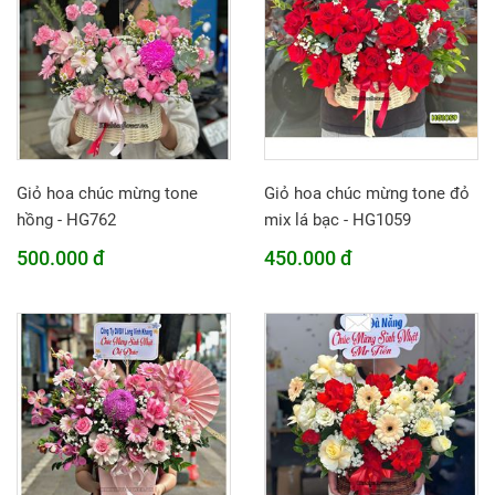
Giỏ hoa chúc mừng tone
Giỏ hoa chúc mừng tone đỏ
hồng - HG762
mix lá bạc - HG1059
500.000 đ
450.000 đ