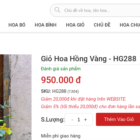
HOA BÓ
HOA BÌNH
HOA GIỎ
CHỦ ĐỀ
HOA CHI
Giỏ Hoa Hồng Vàng - HG288
Đánh giá sản phẩm
950.000 đ
SKU:
HG288
(1304)
Giảm 20,000đ khi đặt hàng trên WEBSITE.
Giảm 5% (tối thiếu 20,000đ) cho đơn hàng lần s
S.Lượng:
-
+
Miễn phí giao hàng