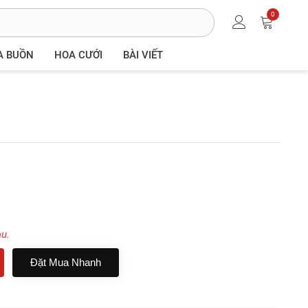
0
A BUỒN
HOA CƯỚI
BÀI VIẾT
au.
Đặt Mua Nhanh