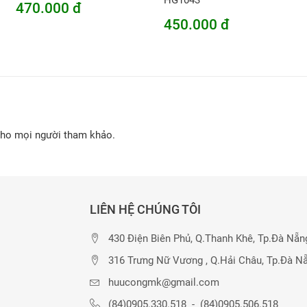
HG1043
470.000 đ
450.000 đ
cho mọi người tham khảo.
LIÊN HỆ CHÚNG TÔI
430 Điện Biên Phủ, Q.Thanh Khê, Tp.Đà Nẵn
316 Trưng Nữ Vương , Q.Hải Châu, Tp.Đà N
huucongmk@gmail.com
(84)0905.330.518
-
(84)0905.506.518