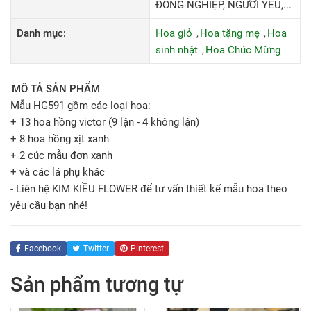
ĐỒNG NGHIỆP, NGƯỜI YÊU,...
Danh mục:
Hoa giỏ
Hoa tặng mẹ
Hoa
sinh nhật
Hoa Chúc Mừng
MÔ TẢ SẢN PHẨM
Mẫu HG591 gồm các loại hoa:
+ 13 hoa hồng victor (9 lận - 4 không lận)
+ 8 hoa hồng xịt xanh
+ 2 cúc mẫu đơn xanh
+ và các lá phụ khác
- Liên hệ KIM KIỀU FLOWER để tư vấn thiết kế mẫu hoa theo
yêu cầu bạn nhé!
Facebook
Twitter
Pinterest
Sản phẩm tương tự