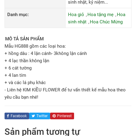
sinh nhật, kỷ niệm...
Danh mục:
Hoa giỏ
Hoa tặng mẹ
Hoa
sinh nhật
Hoa Chúc Mừng
MÔ TẢ SẢN PHẨM
Mẫu HG888 gồm các loại hoa:
+ hồng dâu : 4 lận cánh- 3không lận cánh
+ 4 lạc thần không lận
+ 6 cát tường
+ 4 lan tím
+ và các lá phụ khác
- Liên hệ KIM KIỀU FLOWER để tư vấn thiết kế mẫu hoa theo
yêu cầu bạn nhé!
Facebook
Twitter
Pinterest
Sản phẩm tương tự