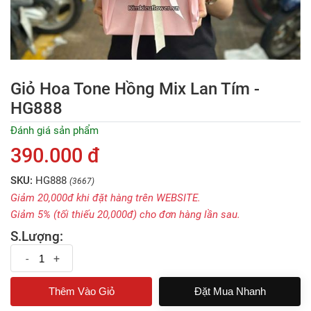
Giỏ Hoa Tone Hồng Mix Lan Tím -
HG888
Đánh giá sản phẩm
390.000 đ
SKU:
HG888
(3667)
Giảm 20,000đ khi đặt hàng trên WEBSITE.
Giảm 5% (tối thiếu 20,000đ) cho đơn hàng lần sau.
S.Lượng:
-
+
Đặt Mua Nhanh