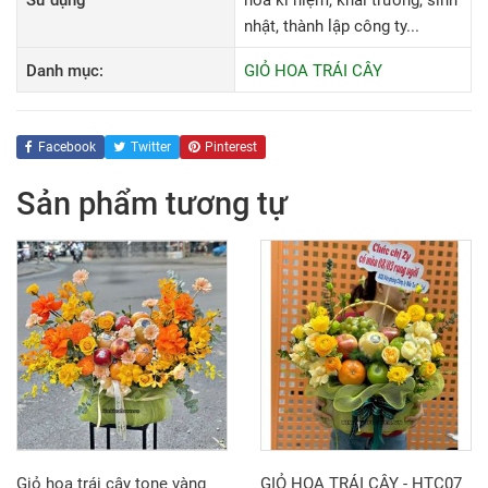
Sử dụng
hoa kỉ niệm, khai trương, sinh
nhật, thành lập công ty...
Danh mục:
GIỎ HOA TRÁI CÂY
Facebook
Twitter
Pinterest
Sản phẩm tương tự
Giỏ hoa trái cây tone vàng
GIỎ HOA TRÁI CÂY - HTC07