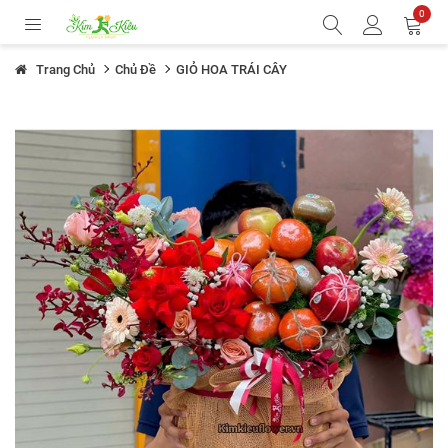
0
Trang Chủ
Chủ Đề
GIỎ HOA TRÁI CÂY