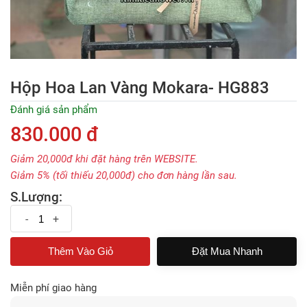
Hộp Hoa Lan Vàng Mokara- HG883
Đánh giá sản phẩm
830.000 đ
Giảm 20,000đ khi đặt hàng trên WEBSITE.
Giảm 5% (tối thiếu 20,000đ) cho đơn hàng lần sau.
S.Lượng:
-
+
Đặt Mua Nhanh
Miễn phí giao hàng