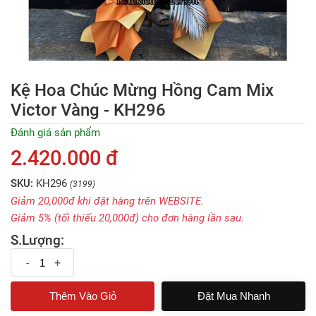
Kệ Hoa Chúc Mừng Hồng Cam Mix
Victor Vàng - KH296
Đánh giá sản phẩm
2.420.000 đ
SKU:
KH296
(3199)
Giảm 20,000đ khi đặt hàng trên WEBSITE.
Giảm 5% (tối thiếu 20,000đ) cho đơn hàng lần sau.
S.Lượng:
-
+
Đặt Mua Nhanh