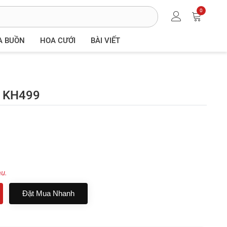
0
A BUỒN
HOA CƯỚI
BÀI VIẾT
- KH499
au.
Đặt Mua Nhanh