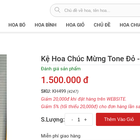
HOA BÓ
HOA BÌNH
HOA GIỎ
CHỦ ĐỀ
HOA CHI
Kệ Hoa Chúc Mừng Tone Đỏ 
Đánh giá sản phẩm
1.500.000 đ
SKU:
KH499
(4247)
Giảm 20,000đ khi đặt hàng trên WEBSITE.
Giảm 5% (tối thiếu 20,000đ) cho đơn hàng lần s
S.Lượng:
-
+
Miễn phí giao hàng