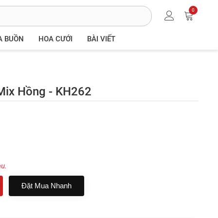
0
A BUỒN
HOA CƯỚI
BÀI VIẾT
Mix Hồng - KH262
au.
Đặt Mua Nhanh