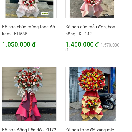
Kệ hoa chúc mừng tone đỏ
Kệ hoa cúc mẫu đơn, hoa
kem - KH586
hồng - KH142
1.050.000 đ
1.460.000 đ
1.570.000
đ
Kệ hoa đồng tiền đỏ - KH72
Kệ hoa tone đỏ vàng mix