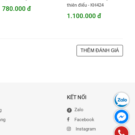
thiên điểu - KH424
780.000 đ
1.100.000 đ
THÊM ĐÁNH GIÁ
KẾT NỐI
Zalo
g
Z
ẵng
Facebook
Instagram