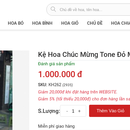
HOA BÓ
HOA BÌNH
HOA GIỎ
CHỦ ĐỀ
HOA CHI
Kệ Hoa Chúc Mừng Tone Đỏ 
Đánh giá sản phẩm
1.000.000 đ
SKU:
KH262
(2935)
Giảm 20,000đ khi đặt hàng trên WEBSITE.
Giảm 5% (tối thiếu 20,000đ) cho đơn hàng lần s
S.Lượng:
-
+
Miễn phí giao hàng