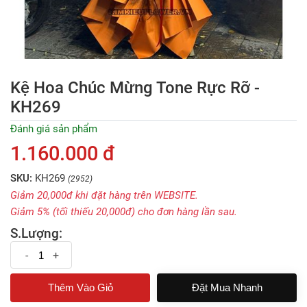
Kệ Hoa Chúc Mừng Tone Rực Rỡ -
KH269
Đánh giá sản phẩm
1.160.000 đ
SKU:
KH269
(2952)
Giảm 20,000đ khi đặt hàng trên WEBSITE.
Giảm 5% (tối thiếu 20,000đ) cho đơn hàng lần sau.
S.Lượng:
-
+
Đặt Mua Nhanh