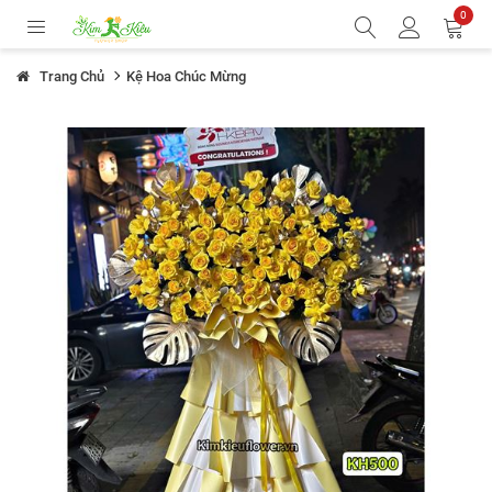
0
Trang Chủ
Kệ Hoa Chúc Mừng