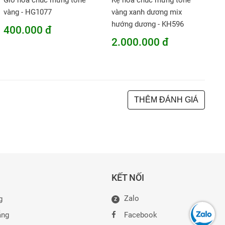
Giỏ hoa chúc mừng tone
Kệ hoa chúc mừng tone
vàng - HG1077
vàng xanh dương mix
hướng dương - KH596
400.000 đ
2.000.000 đ
THÊM ĐÁNH GIÁ
KẾT NỐI
Zalo
g
Z
ẵng
Facebook