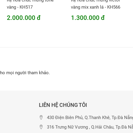
Kệ hoa chúc mừng tone
Kệ hoa chúc mừng victor
vàng - KH517
vàng mix xanh lá - KH566
2.000.000 đ
1.300.000 đ
cho mọi người tham khảo.
LIÊN HỆ CHÚNG TÔI
430 Điện Biên Phủ, Q.Thanh Khê, Tp.Đà Nẵn
316 Trưng Nữ Vương , Q.Hải Châu, Tp.Đà N