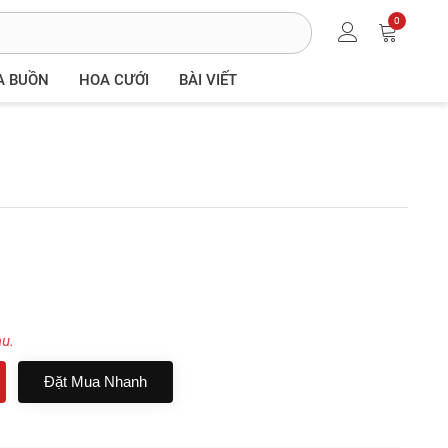
0
A BUỒN
HOA CƯỚI
BÀI VIẾT
au.
Đặt Mua Nhanh