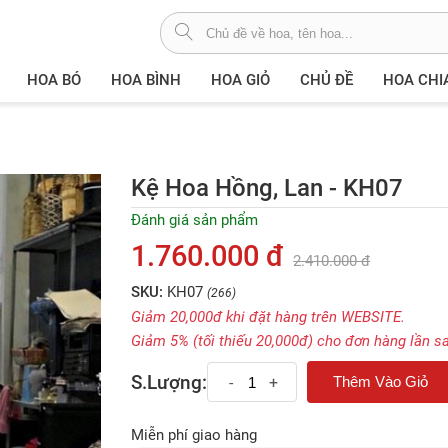
HOA BÓ
HOA BÌNH
HOA GIỎ
CHỦ ĐỀ
HOA CHI
Kệ Hoa Hồng, Lan - KH07
Đánh giá sản phẩm
1.760.000 đ
2.410.000 đ
SKU:
KH07
(266)
Giảm 20,000đ khi đặt hàng trên WEBSITE.
Giảm 5% (tối thiếu 20,000đ) cho đơn hàng lần s
S.Lượng:
-
+
Miễn phí giao hàng