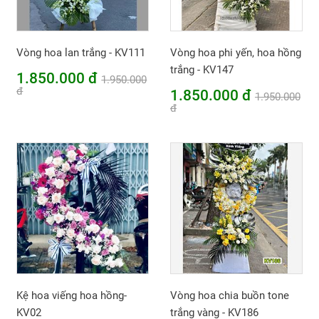
Vòng hoa lan trắng - KV111
Vòng hoa phi yến, hoa hồng
trắng - KV147
1.850.000 đ
1.950.000
đ
1.850.000 đ
1.950.000
đ
Kệ hoa viếng hoa hồng-
Vòng hoa chia buồn tone
KV02
trắng vàng - KV186