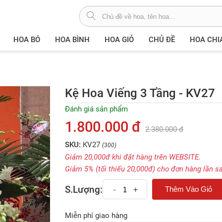
HOA BÓ
HOA BÌNH
HOA GIỎ
CHỦ ĐỀ
HOA CHI
Kệ Hoa Viếng 3 Tầng - KV27
Đánh giá sản phẩm
1.800.000 đ
2.380.000 đ
SKU:
KV27
(300)
Giảm 20,000đ khi đặt hàng trên WEBSITE.
Giảm 5% (tối thiếu 20,000đ) cho đơn hàng lần s
S.Lượng:
-
+
Miễn phí giao hàng