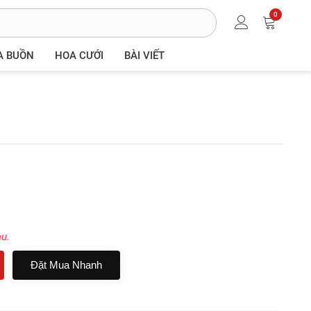
0
A BUỒN
HOA CƯỚI
BÀI VIẾT
au.
Đặt Mua Nhanh