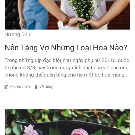
Hướng Dẫn
Nên Tặng Vợ Những Loại Hoa Nào?
Trong những dịp đặc biệt như ngày phụ nữ 20/10, quốc
tế phụ nữ 8/3, hay trong ngày sinh nhật của vợ, các ông
chồng không thể quên tặng cho họ một bó hoa mang
nhiều ý nghĩa. Nhiều anh chồng cho rằng đã là vợ chồng
27/08/2020
Võ Dũng
với nhau thì thế nào chẳng được. Những một bó hoa thể
hiện sự quan tâm của bạn sẽ có ý nghĩa không nhỏ
trong việc thắt chặt sợi dây tình cảm vợ chồng.