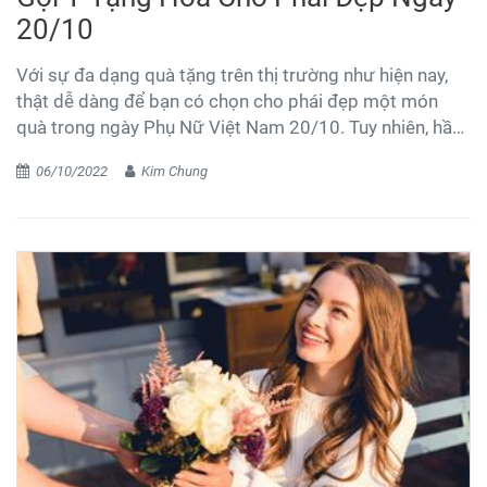
20/10
Với sự đa dạng quà tặng trên thị trường như hiện nay,
thật dễ dàng để bạn có chọn cho phái đẹp một món
quà trong ngày Phụ Nữ Việt Nam 20/10. Tuy nhiên, hầu
hết các phụ nữ đều thích hoa bởi vì nó là món quà tâm
06/10/2022
Kim Chung
hồn mang lại nụ cười hạnh phúc cho họ trong các ngày
lễ này. Có nhiều câu hỏi từ các đấng mày râu băn khoăn
suy nghĩ tại sao phải tặng hoa cho phái đẹp trong ngày
Phụ Nữ Việt Nam 20/10? Nên chọn hoa gì khi vào lạc
giữa cửa hàng với muôn màu muôn sắc các loại hoa?