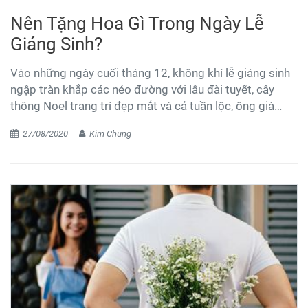
Nên Tặng Hoa Gì Trong Ngày Lễ
Giáng Sinh?
Vào những ngày cuối tháng 12, không khí lễ giáng sinh
ngập tràn khắp các nẻo đường với lâu đài tuyết, cây
thông Noel trang trí đẹp mắt và cả tuần lộc, ông già
Noel nữa. Mỗi một đóa hoa tươi thắm dịu dàng sẽ giúp
27/08/2020
Kim Chung
các chàng trai của chúng ta dễ dàng nhắn gửi tâm tư từ
sâu trong lòng mình đến với một nửa yêu thương.