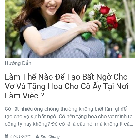
Hướng Dẫn
Làm Thế Nào Để Tạo Bất Ngờ Cho
Vợ Và Tặng Hoa Cho Cô Ấy Tại Nơi
Làm Việc ?
Có rất nhiều ông chồng thường không biết làm gì để
tạo cho vợ sự bất ngờ. Có nên tặng hoa cho vợ mình tại
công ty hay không? Đó có lẽ là câu hỏi mà không ít các
phái mạnh khi muốn bày tỏ tình yêu với vợ của mình .
07/01/2021
Kim Chung
Hãy để Shop hoa KIM KIỀU giải đáp những thắc mắc