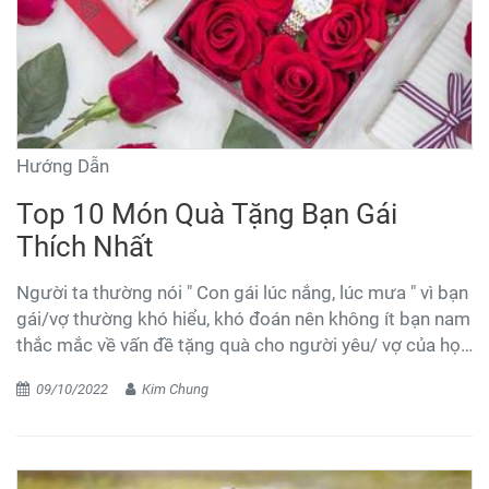
Hướng Dẫn
Top 10 Món Quà Tặng Bạn Gái
Thích Nhất
Người ta thường nói " Con gái lúc nắng, lúc mưa " vì bạn
gái/vợ thường khó hiểu, khó đoán nên không ít bạn nam
thắc mắc về vấn đề tặng quà cho người yêu/ vợ của họ.
Một năm có vô vàn ngày lễ như sinh nhật, lễ 20/10, lễ
09/10/2022
Kim Chung
8/3, ngày valentine, giáng sinh, kỉ niệm ngày yêu nhau, kỉ
niệm ngày cưới... Tặng cho người mình thương một
món quà để làm người mình yêu được vui vẻ, thể hiện
sự quan tâm đến với người mình yêu. Cùng shop hoa