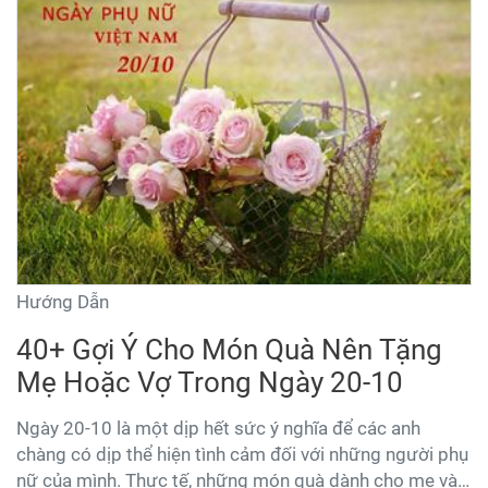
Kim Kiều tham khảo 10 món quà tặng bạn giá thích
nhất hiện nay mà không bao giờ cảm thấy chán.
Hướng Dẫn
40+ Gợi Ý Cho Món Quà Nên Tặng
Mẹ Hoặc Vợ Trong Ngày 20-10
Ngày 20-10 là một dịp hết sức ý nghĩa để các anh
chàng có dịp thể hiện tình cảm đối với những người phụ
nữ của mình. Thực tế, những món quà dành cho mẹ và