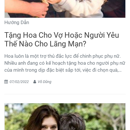
Hướng Dẫn
Tặng Hoa Cho Vợ Hoặc Người Yêu
Thế Nào Cho Lãng Mạn?
Hoa luôn là một trợ thủ đắc lực để chinh phục phụ nữ.
Nhiều anh đang có kế hoạch tặng hoa cho người phụ nữ
của mình trong dịp đặc biệt sắp tới, việc đi chọn quà,
hoa đã là một công việc đôi khi rất khó với nhiều đàn
07/02/2022
Võ Dũng
ông, nhưng sau đó lại gặp phải thử thách là không biết
nên tặng thế nào cho lãng mạn.