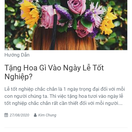
Hướng Dẫn
Tặng Hoa Gì Vào Ngày Lễ Tốt
Nghiệp?
Lễ tốt nghiệp chắc chắn là 1 ngày trọng đại đối với mỗi
con người chúng ta. Thì việc tặng hoa tươi vào ngày lễ
tốt nghiệp chắc chắn rất cần thiết đối với mỗi người.
Tặng cho người thân, bạn bè của bạn một món quà là
27/08/2020
Kim Chung
hoa tốt nghiệp là cách hoàn hảo để gửi lời chúc mừng
thành công và hạnh phúc đến với họ, cho họ cảm xúc vui
tươi và vỡ òa trong niềm tự hào.