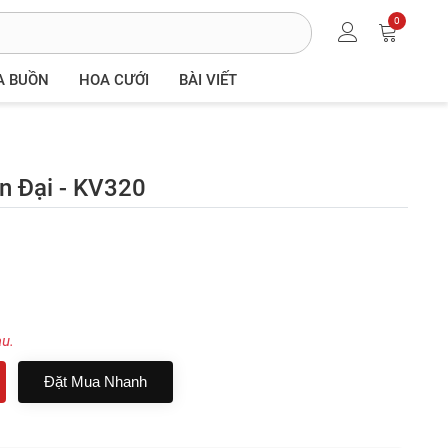
0
A BUỒN
HOA CƯỚI
BÀI VIẾT
n Đại - KV320
au.
Đặt Mua Nhanh