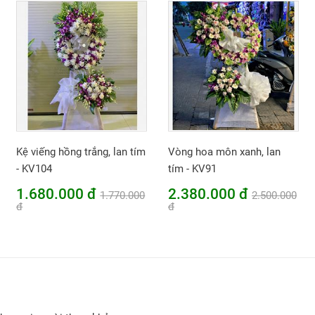
Kệ viếng hồng trắng, lan tím
Vòng hoa môn xanh, lan
- KV104
tím - KV91
1.680.000 đ
2.380.000 đ
1.770.000
2.500.000
đ
đ