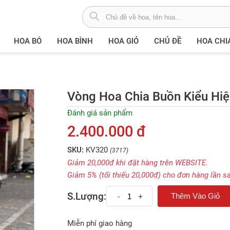
HOA BÓ
HOA BÌNH
HOA GIỎ
CHỦ ĐỀ
HOA CHI
Vòng Hoa Chia Buồn Kiểu Hiệ
Đánh giá sản phẩm
2.400.000 đ
SKU:
KV320
(3717)
Giảm 20,000đ khi đặt hàng trên WEBSITE.
Giảm 5% (tối thiếu 20,000đ) cho đơn hàng lần s
S.Lượng:
-
+
Miễn phí giao hàng