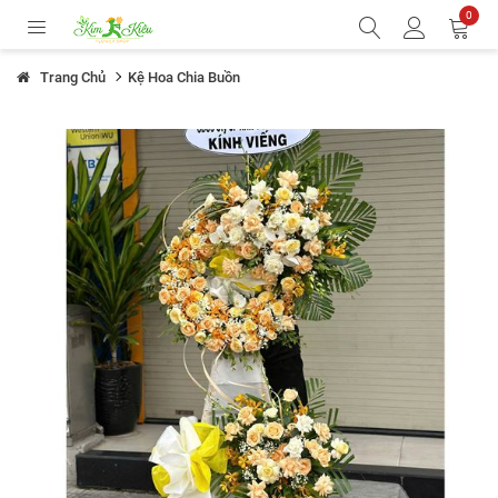
0
Trang Chủ
Kệ Hoa Chia Buồn