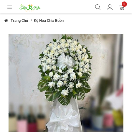
0
Trang Chủ
Kệ Hoa Chia Buồn