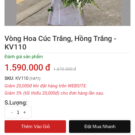
Vòng Hoa Cúc Trắng, Hồng Trắng -
KV110
Đánh giá sản phẩm
1.590.000 đ
1.670.000 đ
SKU:
KV110
(1471)
Giảm 20,000đ khi đặt hàng trên WEBSITE.
Giảm 5% (tối thiếu 20,000đ) cho đơn hàng lần sau.
S.Lượng:
-
+
Đặt Mua Nhanh