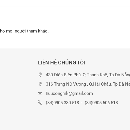
cho mọi người tham khảo.
LIÊN HỆ CHÚNG TÔI
430 Điện Biên Phủ, Q.Thanh Khê, Tp.Đà Nẵn
316 Trưng Nữ Vương , Q.Hải Châu, Tp.Đà N
huucongmk@gmail.com
(84)0905.330.518
-
(84)0905.506.518