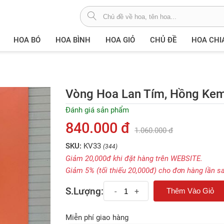
HOA BÓ
HOA BÌNH
HOA GIỎ
CHỦ ĐỀ
HOA CHI
Vòng Hoa Lan Tím, Hồng Ke
Đánh giá sản phẩm
840.000 đ
1.060.000 đ
SKU:
KV33
(344)
Giảm 20,000đ khi đặt hàng trên WEBSITE.
Giảm 5% (tối thiếu 20,000đ) cho đơn hàng lần s
S.Lượng:
-
+
Miễn phí giao hàng