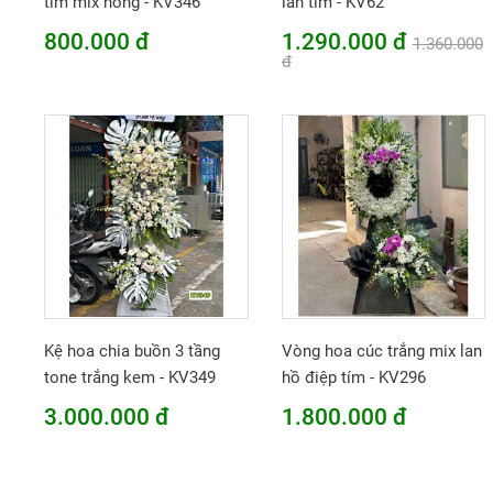
tím mix hồng - KV346
lan tím - KV62
800.000 đ
1.290.000 đ
1.360.000
đ
Kệ hoa chia buồn 3 tầng
Vòng hoa cúc trắng mix lan
tone trắng kem - KV349
hồ điệp tím - KV296
3.000.000 đ
1.800.000 đ