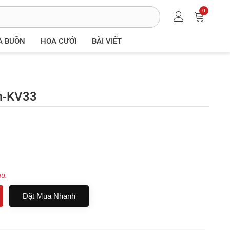
0
A BUỒN
HOA CƯỚI
BÀI VIẾT
m-KV33
au.
Đặt Mua Nhanh