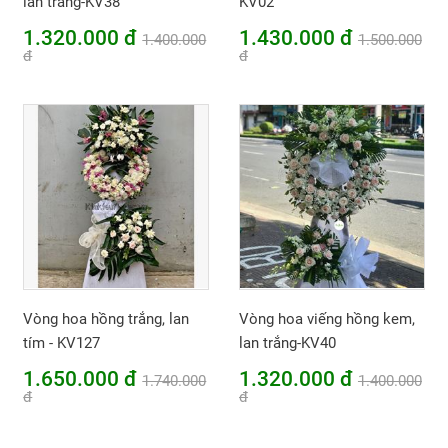
lan trắng-KV38
KV02
1.320.000 đ
1.430.000 đ
1.400.000
1.500.000
đ
đ
Vòng hoa hồng trắng, lan
Vòng hoa viếng hồng kem,
tím - KV127
lan trắng-KV40
1.650.000 đ
1.320.000 đ
1.740.000
1.400.000
đ
đ