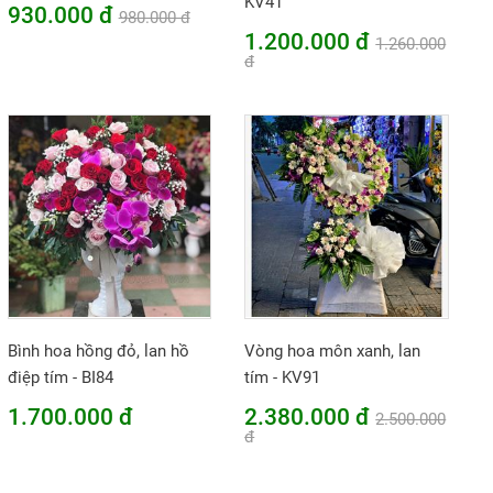
KV41
930.000 đ
980.000 đ
1.200.000 đ
1.260.000
đ
Bình hoa hồng đỏ, lan hồ
Vòng hoa môn xanh, lan
điệp tím - BI84
tím - KV91
1.700.000 đ
2.380.000 đ
2.500.000
đ