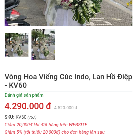
Vòng Hoa Viếng Cúc Indo, Lan Hồ Điệp
- KV60
Đánh giá sản phẩm
4.290.000 đ
4.520.000 đ
SKU:
KV60
(757)
Giảm 20,000đ khi đặt hàng trên WEBSITE.
Giảm 5% (tối thiếu 20,000đ) cho đơn hàng lần sau.