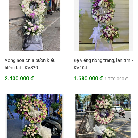
Vòng hoa chia buồn kiểu
Kệ viếng hồng trắng, lan tím -
hiện đại - KV320
KV104
2.400.000 đ
1.680.000 đ
1.770.000 đ