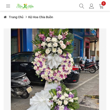
0
Trang Chủ
Kệ Hoa Chia Buồn