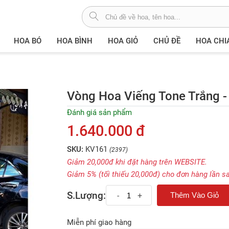
HOA BÓ
HOA BÌNH
HOA GIỎ
CHỦ ĐỀ
HOA CHI
Vòng Hoa Viếng Tone Trắng 
Đánh giá sản phẩm
1.640.000 đ
SKU:
KV161
(2397)
Giảm 20,000đ khi đặt hàng trên WEBSITE.
Giảm 5% (tối thiếu 20,000đ) cho đơn hàng lần s
S.Lượng:
-
+
Miễn phí giao hàng