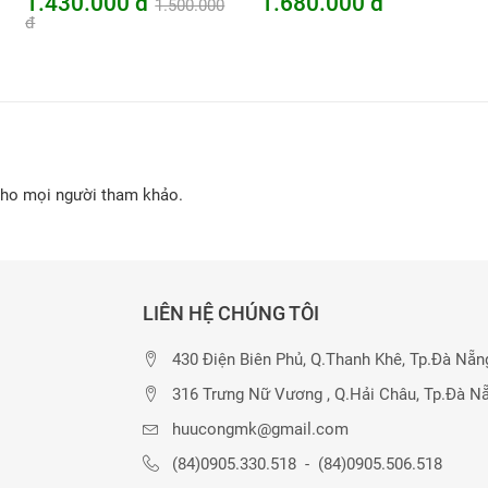
1.430.000 đ
1.680.000 đ
1.500.000
đ
cho mọi người tham khảo.
LIÊN HỆ CHÚNG TÔI
430 Điện Biên Phủ, Q.Thanh Khê, Tp.Đà Nẵn
316 Trưng Nữ Vương , Q.Hải Châu, Tp.Đà N
huucongmk@gmail.com
(84)0905.330.518
-
(84)0905.506.518