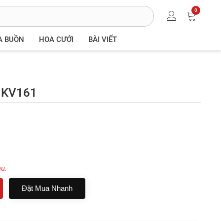
0
A BUỒN
HOA CƯỚI
BÀI VIẾT
- KV161
au.
Đặt Mua Nhanh