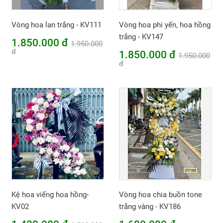
Vòng hoa lan trắng - KV111
Vòng hoa phi yến, hoa hồng
trắng - KV147
1.850.000 đ
1.950.000
đ
1.850.000 đ
1.950.000
đ
Kệ hoa viếng hoa hồng-
Vòng hoa chia buồn tone
KV02
trắng vàng - KV186