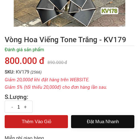
Vòng Hoa Viếng Tone Trắng - KV179
Đánh giá sản phẩm
800.000 đ
890.000 đ
SKU:
KV179
(2566)
Giảm 20,000đ khi đặt hàng trên WEBSITE.
Giảm 5% (tối thiếu 20,000đ) cho đơn hàng lần sau.
S.Lượng:
-
+
Đặt Mua Nhanh
Miễn phí giao hàng