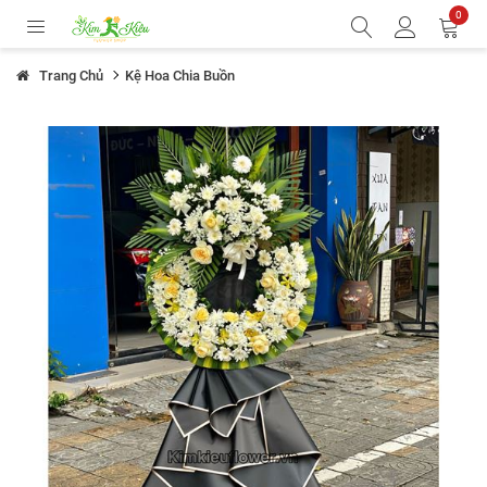
0
Trang Chủ
Kệ Hoa Chia Buồn