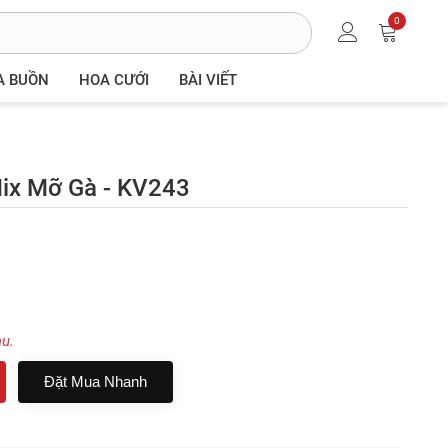
0
A BUỒN
HOA CƯỚI
BÀI VIẾT
ix Mỡ Gà - KV243
au.
Đặt Mua Nhanh