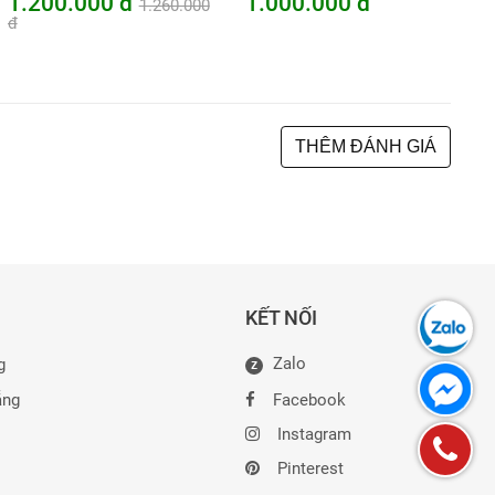
1.200.000 đ
1.000.000 đ
1.260.000
đ
THÊM ĐÁNH GIÁ
KẾT NỐI
Zalo
g
Z
ẵng
Facebook
Instagram
Pinterest