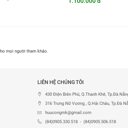
1.100.000 đ
cho mọi người tham khảo.
LIÊN HỆ CHÚNG TÔI
430 Điện Biên Phủ, Q.Thanh Khê, Tp.Đà Nẵn
316 Trưng Nữ Vương , Q.Hải Châu, Tp.Đà N
huucongmk@gmail.com
(84)0905.330.518
-
(84)0905.506.518