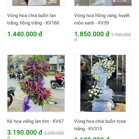
Vòng hoa chia buồn lan
Vòng hoa hồng vàng, huyết
trắng, hồng trắng - KV168
môn xanh - KV59
1.440.000 đ
1.850.000 đ
1.950.000
đ
Kệ hoa viếng lan tím - KV67
Vòng hoa chia buồn tone
trắng - KV313
3.190.000 đ
3.350.000
đ