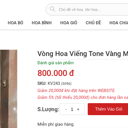
HOA BÓ
HOA BÌNH
HOA GIỎ
CHỦ ĐỀ
HOA CHI
Vòng Hoa Viếng Tone Vàng M
Đánh giá sản phẩm
800.000 đ
SKU:
KV243
(3096)
Giảm 20,000đ khi đặt hàng trên WEBSITE.
Giảm 5% (tối thiếu 20,000đ) cho đơn hàng lần s
S.Lượng:
-
+
Miễn phí giao hàng