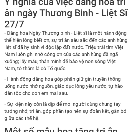
Ý nghĩa của việc dâng hoa tri
ân ngày Thương Binh - Liệt Sĩ
27/7
- Dâng hoa Ngày Thương binh - Liệt sĩ là một hành động
thể hiện lòng biết ơn, sự tri ân sâu sắc đến các anh hùng
liệt sĩ đã hy sinh vì độc lập đất nước. Triệu trái tim Việt
Nam luôn ghi nhớ công ơn của các anh hùng đã ngã
xuống; lấy máu, thân mình để bảo vệ non sông Việt
Nam, tô thắm lá cờ Tổ quốc.
- Hành động dâng hoa góp phần giữ gìn truyền thống
uống nước nhớ nguồn, giáo dục lòng yêu nước, tự hào
dân tộc cho con em mai sau.
- Sự kiện này còn là dịp để mọi người cùng chung tay
tưởng nhớ, tri ân, góp phần tạo nên sự đoàn kết, gắn bó
giữa các thế hệ.
Một số mẫu hoa tặng tri ân