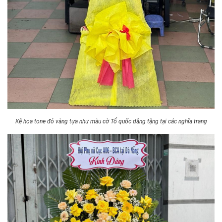
Kệ hoa tone đỏ vàng tựa như màu cờ Tổ quốc dâng tặng tại các nghĩa trang