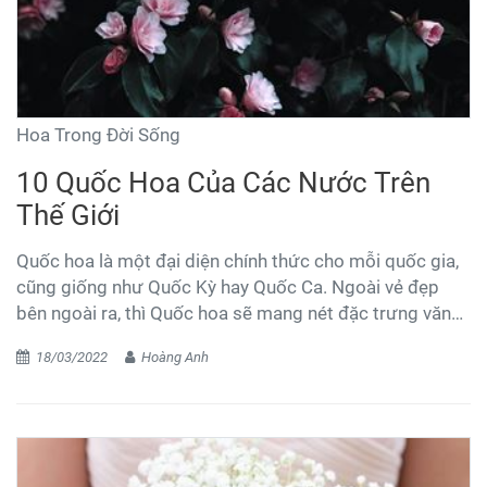
Hoa Trong Đời Sống
10 Quốc Hoa Của Các Nước Trên
Thế Giới
Quốc hoa là một đại diện chính thức cho mỗi quốc gia,
cũng giống như Quốc Kỳ hay Quốc Ca. Ngoài vẻ đẹp
bên ngoài ra, thì Quốc hoa sẽ mang nét đặc trưng văn
hoá, dân tộc và lịch sử lâu đời ở mỗi nước. Ngoài ra,
18/03/2022
Hoàng Anh
Quốc hoa sẽ có ý nghĩa tâm linh đối với mỗi quốc gia.