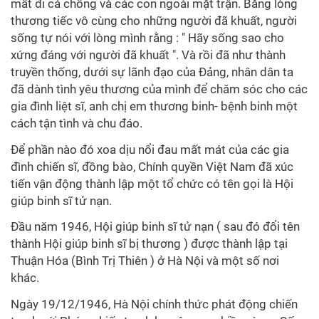
mất đi cả chồng và các con ngoài mặt trận. Bằng lòng
thương tiếc vô cùng cho những người đã khuất, người
sống tự nói với lòng mình rằng : " Hãy sống sao cho
xứng đáng với người đã khuất ". Và rồi đã như thành
truyền thống, dưới sự lãnh đạo của Đảng, nhân dân ta
đã dành tình yêu thương của mình để chăm sóc cho các
gia đình liệt sĩ, anh chị em thương binh- bệnh binh một
cách tận tình và chu đáo.
Để phần nào đó xoa dịu nổi đau mất mát của các gia
đình chiến sĩ, đồng bào, Chính quyền Việt Nam đã xúc
tiến vận động thành lập một tổ chức có tên gọi là Hội
giúp binh sĩ tử nạn.
Đầu năm 1946, Hội giúp binh sĩ tử nạn ( sau đó đổi tên
thành Hội giúp binh sĩ bị thương ) được thành lập tại
Thuận Hóa (Bình Trị Thiên ) ở Hà Nội và một số nơi
khác.
Ngày 19/12/1946, Hà Nội chính thức phát động chiến