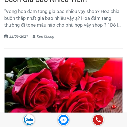
"Vòng hoa đám tang giá bao nhiều vậy shop? Hoa chia
buồn thấp nhất giá bao nhiều vậy ạ? Hoa đám tang
thường đi tone màu nào cho phù hợp vậy shop ? " Đó là
câu hỏi mà shop hoa Kim Kiều hay gặp nhiều nhất khi
22/06/2021
Kim Chung
khách gọi điện tới đặt hoa tại shop. Kim Kiều Flower xin
chia sẻ một vài điều để các bạn có thể biết thông tin về
giá, cũng như kiểu mẫu, loại hoa của các vùng miền.