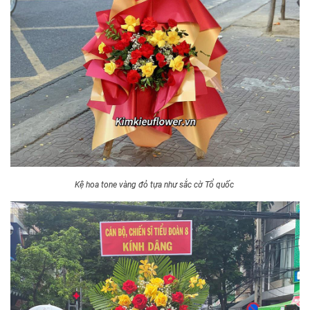
Kệ hoa tone vàng đỏ tựa như sắc cờ Tổ quốc