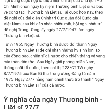
Nội dung cuộc họp là thực hiện chỉ thị của Chủ tịch Hồ
Chí Minh chọn ngày kỷ niệm Thương binh Liệt sĩ và bảo
vệ công tác Thương binh Liệt sĩ. Tại cuộc họp này, theo
đề nghị của đại diện Chính trị Cục quân đội Quốc gia
Việt Nam, sau khi cân nhắc nhiều mặt, hội nghị nhất trí
đề nghị Trung Ương lấy ngày 27/7/1947 làm ngày
Thương binh-Liệt sĩ.
Từ 7/1955 Ngày Thương binh được đổi thành Ngày
Thương binh Liệt sĩ để ghi nhận những hy sinh lớn lao
của đồng bào, chiến sĩ cả nước cho chiến thắng vẻ vang
của toàn dân tộc . Sau Ngày giải phóng miền Nam,
thống nhất tổ quốc , theo chỉ thị 223/CT-TW ngày
8/7/1975 của Ban Bí thư trung ương Đảng từ năm
1975, Ngày 27/7 hằng năm chính thức trở thành " Ngày
Thương binh Liệt sĩ " của cả nước.
Ý nghĩa của ngày Thương binh -
Liệt sĩ 27/7