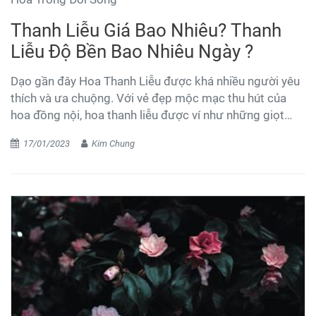
Thanh Liễu Giá Bao Nhiêu? Thanh
Liễu Độ Bền Bao Nhiêu Ngày ?
Dạo gần đây Hoa Thanh Liễu được khá nhiều người yêu
thích và ưa chuộng. Với vẻ đẹp mộc mạc thu hút của
hoa đồng nội, hoa thanh liễu được ví như những giọt
sương ban mai long lanh. Có rất nhiều khách đến shop
17/01/2023
Kim Chung
hoa Kim Kiều mua hoa hoặc ib shop thường hay hỏi
những câu " Thanh liễu giá bao nhiêu? " , " Thanh liễu độ
bền bao nhiêu ngày " để hiểu rõ hơn về hoa thanh liễu,
giá cũng như độ bền của hoa thanh liễu như thế nào thì
cùng tìm hiểu qua bài viết dưới đây nhé.